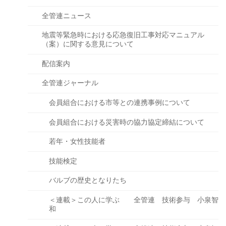
全管連ニュース
地震等緊急時における応急復旧工事対応マニュアル
（案）に関する意見について
配信案内
全管連ジャーナル
会員組合における市等との連携事例について
会員組合における災害時の協力協定締結について
若年・女性技能者
技能検定
バルブの歴史となりたち
＜連載＞この人に学ぶ 全管連 技術参与 小泉智
和