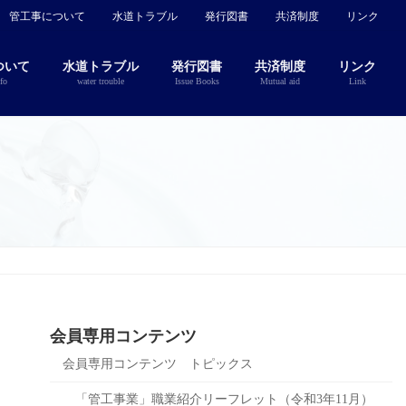
管工事について
水道トラブル
発行図書
共済制度
リンク
ついて
水道トラブル
発行図書
共済制度
リンク
fo
water trouble
Issue Books
Mutual aid
Link
会員専用コンテンツ
会員専用コンテンツ トピックス
「管工事業」職業紹介リーフレット（令和3年11月）