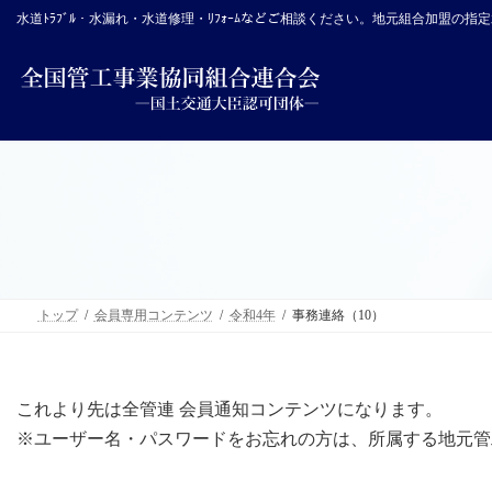
コ
ナ
水道ﾄﾗﾌﾞﾙ・水漏れ・水道修理・ﾘﾌｫｰﾑなどご相談ください。地元組合加盟の
ン
ビ
テ
ゲ
ン
ー
ツ
シ
へ
ョ
ス
ン
キ
に
ッ
移
プ
動
トップ
会員専用コンテンツ
令和4年
事務連絡（10）
これより先は全管連 会員通知コンテンツになります。
※ユーザー名・パスワードをお忘れの方は、所属する地元管