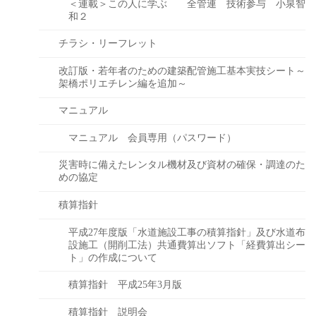
＜連載＞この人に学ぶ 全管連 技術参与 小泉智
和２
チラシ・リーフレット
改訂版・若年者のための建築配管施工基本実技シート～
架橋ポリエチレン編を追加～
マニュアル
マニュアル 会員専用（パスワード）
災害時に備えたレンタル機材及び資材の確保・調達のた
めの協定
積算指針
平成27年度版「水道施設工事の積算指針」及び水道布
設施工（開削工法）共通費算出ソフト「経費算出シー
ト」の作成について
積算指針 平成25年3月版
積算指針 説明会