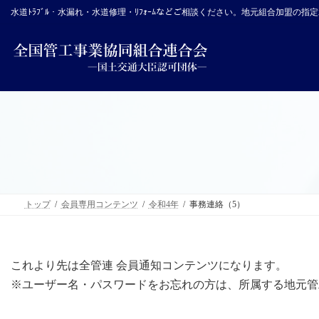
コ
ナ
水道ﾄﾗﾌﾞﾙ・水漏れ・水道修理・ﾘﾌｫｰﾑなどご相談ください。地元組合加盟の
ン
ビ
テ
ゲ
ン
ー
ツ
シ
へ
ョ
ス
ン
キ
に
ッ
移
プ
動
トップ
会員専用コンテンツ
令和4年
事務連絡（5）
これより先は全管連 会員通知コンテンツになります。
※ユーザー名・パスワードをお忘れの方は、所属する地元管