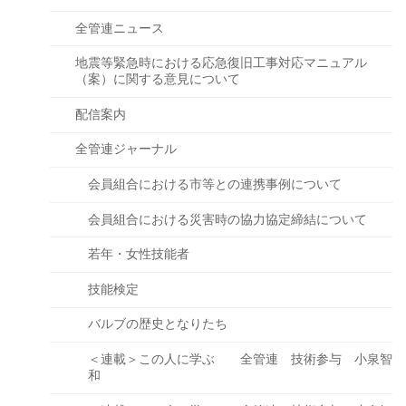
全管連ニュース
地震等緊急時における応急復旧工事対応マニュアル
（案）に関する意見について
配信案内
全管連ジャーナル
会員組合における市等との連携事例について
会員組合における災害時の協力協定締結について
若年・女性技能者
技能検定
バルブの歴史となりたち
＜連載＞この人に学ぶ 全管連 技術参与 小泉智
和