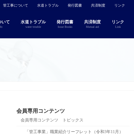
管工事について
水道トラブル
発行図書
共済制度
リンク
ついて
水道トラブル
発行図書
共済制度
リンク
fo
water trouble
Issue Books
Mutual aid
Link
会員専用コンテンツ
会員専用コンテンツ トピックス
「管工事業」職業紹介リーフレット（令和3年11月）