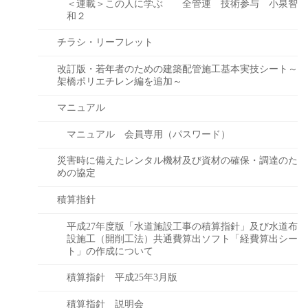
＜連載＞この人に学ぶ 全管連 技術参与 小泉智
和２
チラシ・リーフレット
改訂版・若年者のための建築配管施工基本実技シート～
架橋ポリエチレン編を追加～
マニュアル
マニュアル 会員専用（パスワード）
災害時に備えたレンタル機材及び資材の確保・調達のた
めの協定
積算指針
平成27年度版「水道施設工事の積算指針」及び水道布
設施工（開削工法）共通費算出ソフト「経費算出シー
ト」の作成について
積算指針 平成25年3月版
積算指針 説明会