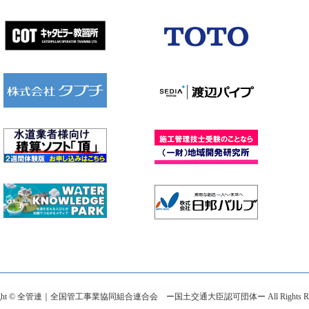
right © 全管連｜全国管工事業協同組合連合会 ー国土交通大臣認可団体ー All Rights Rese