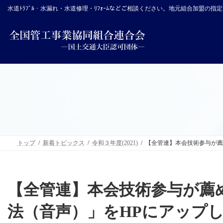
コ
ナ
水道ﾄﾗﾌﾞﾙ・水漏れ・水道修理・ﾘﾌｫｰﾑなどご相談ください。地元組合加盟の
ン
ビ
テ
ゲ
ン
ー
ツ
シ
へ
ョ
ス
ン
キ
に
ッ
移
プ
動
トップ
新着トピックス
令和３年度(2021)
【全管連】本会技術参与が薦
【全管連】本会技術参与が薦
法（音声）」をHPにアップ