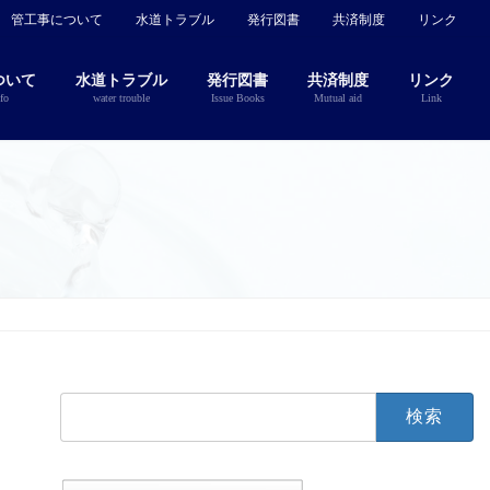
管工事について
水道トラブル
発行図書
共済制度
リンク
ついて
水道トラブル
発行図書
共済制度
リンク
fo
water trouble
Issue Books
Mutual aid
Link
検
索: