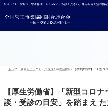
コ
ナ
水道ﾄﾗﾌﾞﾙ・水漏れ・水道修理・ﾘﾌｫｰﾑなどご相談ください。地元組合加盟の
ン
ビ
テ
ゲ
ン
ー
ツ
シ
へ
ョ
ス
ン
キ
に
ッ
移
プ
動
トップ
新着トピックス
平成３１年度(2019)
【厚生労働省】「新型コロ
【厚生労働省】「新型コロナ
談・受診の目安」を踏まえ 