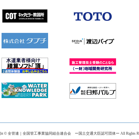
right © 全管連｜全国管工事業協同組合連合会 ー国土交通大臣認可団体ー All Rights Rese